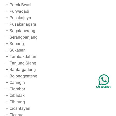
– Patok Beusi
– Purwadadi
– Pusakajaya
– Pusakanagara
– Sagalaherang
– Serangpanjang
– Subang
– Sukasari
– Tambakdahan
– Tanjung Siang
– Bantargadung
– Bojonggenteng
– Caringin
– Ciambar
– Cibadak
– Cibitung
– Cicantayan
– Cicurug