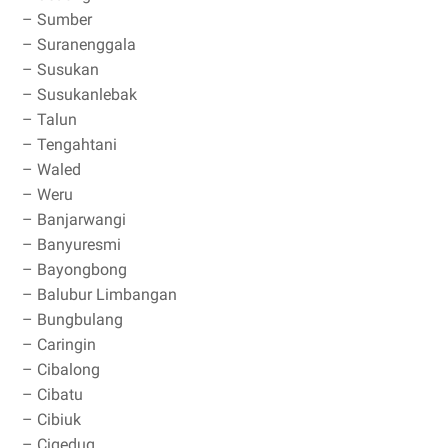
– Sumber
– Suranenggala
– Susukan
– Susukanlebak
– Talun
– Tengahtani
– Waled
– Weru
– Banjarwangi
– Banyuresmi
– Bayongbong
– Balubur Limbangan
– Bungbulang
– Caringin
– Cibalong
– Cibatu
– Cibiuk
– Cigedug