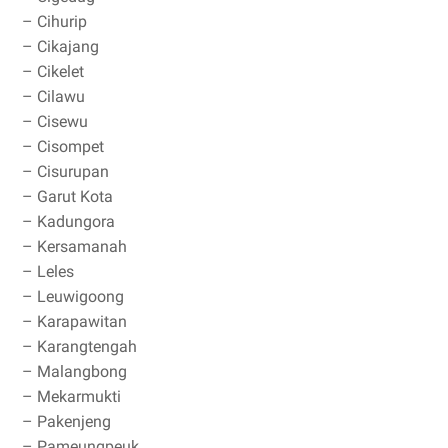
– Cihurip
– Cikajang
– Cikelet
– Cilawu
– Cisewu
– Cisompet
– Cisurupan
– Garut Kota
– Kadungora
– Kersamanah
– Leles
– Leuwigoong
– Karapawitan
– Karangtengah
– Malangbong
– Mekarmukti
– Pakenjeng
– Pameungpeuk