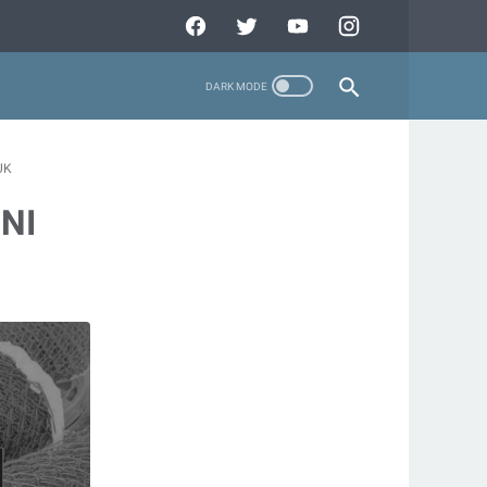
UK
SNI