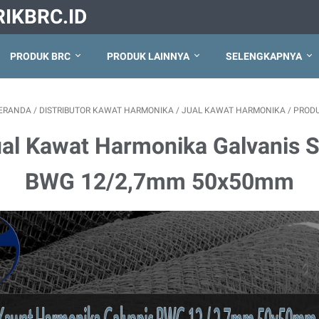
RIKBRC.ID
PRODUK BRC
PRODUK LAINNYA
SELENGKAPNYA
ERANDA
/
DISTRIBUTOR KAWAT HARMONIKA
/
JUAL KAWAT HARMONIKA
/
PROD
al Kawat Harmonika Galvanis 
BWG 12/2,7mm 50x50mm