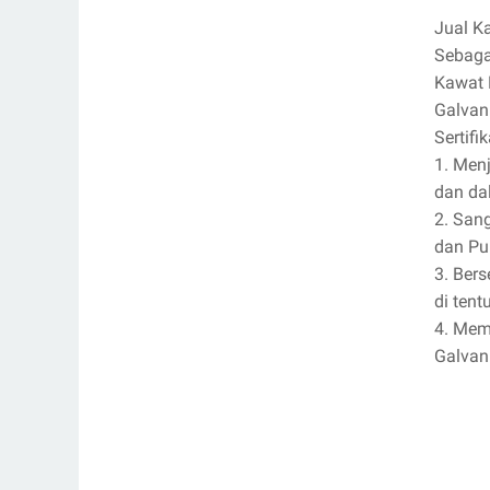
Jual K
Sebaga
Kawat 
Galvan
Sertifi
1. Men
dan da
2. San
dan Pu
3. Ber
di tent
4. Mem
Galvan