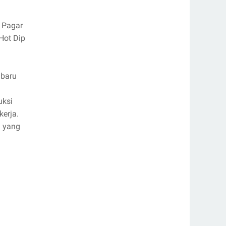
 Pagar
Hot Dip
 baru
uksi
kerja.
i yang