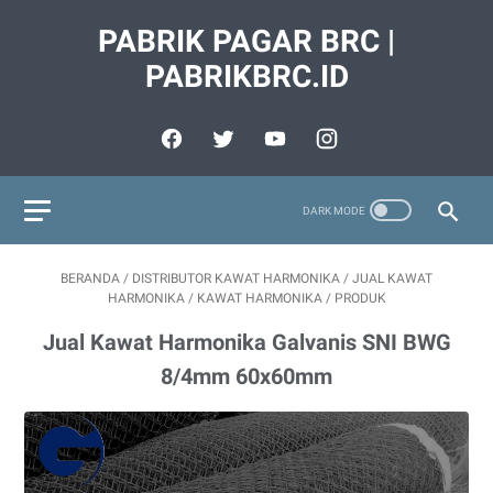
PABRIK PAGAR BRC |
PABRIKBRC.ID
BERANDA
/
DISTRIBUTOR KAWAT HARMONIKA
/
JUAL KAWAT
HARMONIKA
/
KAWAT HARMONIKA
/
PRODUK
Jual Kawat Harmonika Galvanis SNI BWG
8/4mm 60x60mm