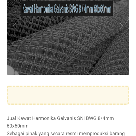
Jual Kawat Harmonika Galvanis SNI BWG 8/4mm
60x60mm
Sebagai pihak yang secara resmi memproduksi barang